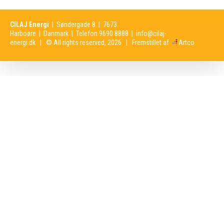
CILAJ Energi
| Søndergade 8 | 7673
Harboøre | Danmark | Telefon
9690 8888
|
info@cilaj-
energi.dk
| © All rights reserved, 2026 | Fremstillet af
Artco