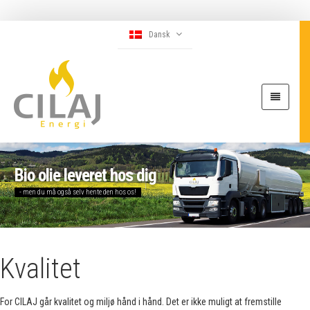
Dansk
Bio olie leveret hos dig
- men du må også selv hente den hos os!
Kvalitet
For CILAJ går kvalitet og miljø hånd i hånd. Det er ikke muligt at fremstille